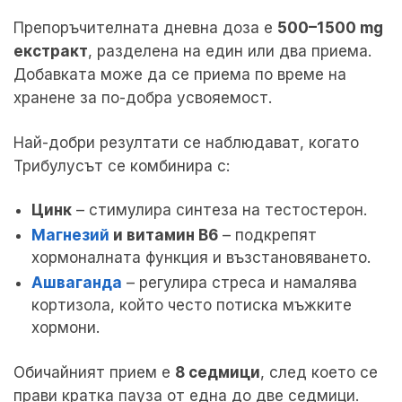
Препоръчителната дневна доза е
500–1500 mg
екстракт
, разделена на един или два приема.
Добавката може да се приема по време на
хранене за по-добра усвояемост.
Най-добри резултати се наблюдават, когато
Трибулусът се комбинира с:
Цинк
– стимулира синтеза на тестостерон.
Магнезий
и витамин B6
– подкрепят
хормоналната функция и възстановяването.
Ашваганда
– регулира стреса и намалява
кортизола, който често потиска мъжките
хормони.
Обичайният прием е
8 седмици
, след което се
прави кратка пауза от една до две седмици.