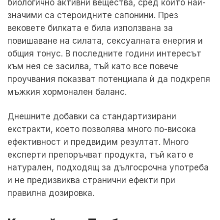
биологично активни вещества, сред които най-
значими са стероидните сапонини. През
вековете билката е била използвана за
повишаване на силата, сексуалната енергия и
общия тонус. В последните години интересът
към нея се засилва, тъй като все повече
проучвания показват потенциала ѝ да подкрепя
мъжкия хормонален баланс.
Днешните добавки са стандартизирани
екстракти, което позволява много по-висока
ефективност и предвидим резултат. Много
експерти препоръчват продукта, тъй като е
натурален, подходящ за дългосрочна употреба
и не предизвиква странични ефекти при
правилна дозировка.