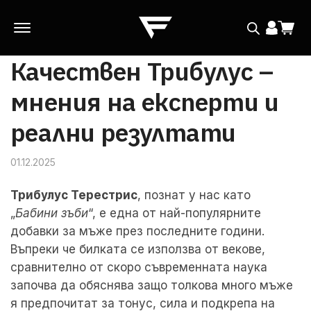
Качествен Трибулус –
Skip
Skip
to
to
мнения на експерти и
navigation
content
реални резултати
01.12.2025
Трибулус Терестрис
, познат у нас като
„
Бабини зъби
“, е една от най-популярните
добавки за мъже през последните години.
Въпреки че билката се използва от векове,
сравнително от скоро съвременната наука
започва да обяснява защо толкова много мъже
я предпочитат за тонус, сила и подкрепа на