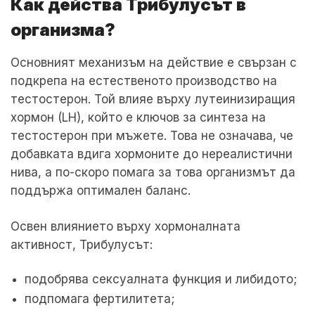
Как действа Трибулусът в
организма?
Основният механизъм на действие е свързан с
подкрепа на естественото производство на
тестостерон. Той влияе върху лутеинизиращия
хормон (LH), който е ключов за синтеза на
тестостерон при мъжете. Това не означава, че
добавката вдига хормоните до нереалистични
нива, а по-скоро помага за това организмът да
поддържа оптимален баланс.
Освен влиянието върху хормоналната
активност, Трибулусът:
подобрява сексуалната функция и либидото;
подпомага фертилитета;