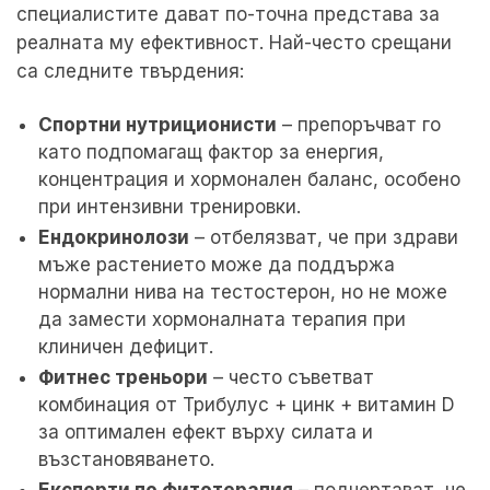
специалистите дават по-точна представа за
реалната му ефективност. Най-често срещани
са следните твърдения:
Спортни нутриционисти
– препоръчват го
като подпомагащ фактор за енергия,
концентрация и хормонален баланс, особено
при интензивни тренировки.
Ендокринолози
– отбелязват, че при здрави
мъже растението може да поддържа
нормални нива на тестостерон, но не може
да замести хормоналната терапия при
клиничен дефицит.
Фитнес треньори
– често съветват
комбинация от Трибулус + цинк + витамин D
за оптимален ефект върху силата и
възстановяването.
Експерти по фитотерапия
– подчертават, че