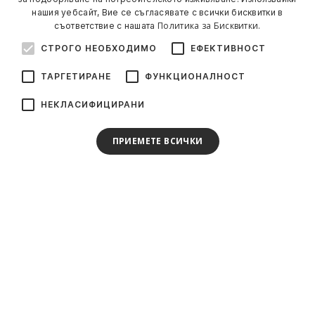
нашия уебсайт, Вие се съгласявате с всички бисквитки в
Политика за Бисквитки.
съответствие с нашата
СТРОГО НЕОБХОДИМО
ЕФЕКТИВНОСТ
ТАРГЕТИРАНЕ
ФУНКЦИОНАЛНОСТ
НЕКЛАСИФИЦИРАНИ
ПРИЕМЕТЕ ВСИЧКИ
Стани част от нашия клуб!
Абонирай се и стани част от клуба. Специални
подаръци, оферти и новини за истински
спортисти. Без спам.