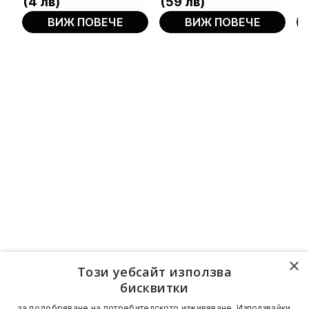
(4 лв)
(59 лв)
(
2.50 €.
2.13 €.
35.79 €.
30.42 €.
2.
1.5
ВИЖ ПОВЕЧЕ
ВИЖ ПОВЕЧЕ
×
Този уебсайт използва
бисквитки
за подобряване на потребителското изживяване. Използвайки