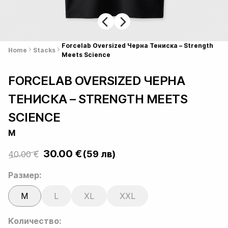
Forcelab Oversized Черна Тениска – Strength
Home
Stacks
Meets Science
FORCELAB OVERSIZED ЧЕРНА
ТЕНИСКА – STRENGTH MEETS
SCIENCE
M
30.00
€
(59 лв)
40.00
€
Original
Current
price
price
Размер:
was:
is:
M
L
XL
XXL
40.00 €.
30.00 €.
Количество: