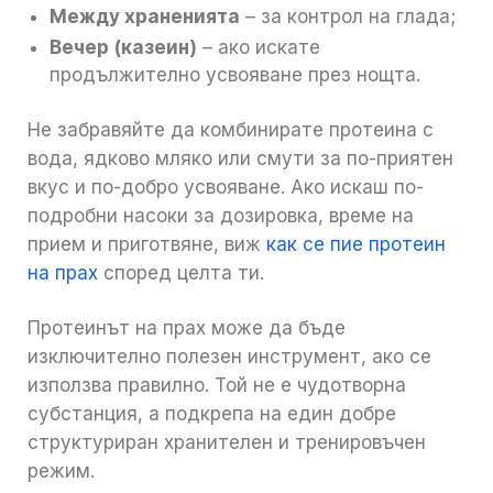
Между храненията
– за контрол на глада;
Вечер (казеин)
– ако искате
продължително усвояване през нощта.
Не забравяйте да комбинирате протеина с
вода, ядково мляко или смути за по-приятен
вкус и по-добро усвояване. Ако искаш по-
подробни насоки за дозировка, време на
прием и приготвяне, виж
как се пие протеин
на прах
според целта ти.
Протеинът на прах може да бъде
изключително полезен инструмент, ако се
използва правилно. Той не е чудотворна
субстанция, а подкрепа на един добре
структуриран хранителен и тренировъчен
режим.