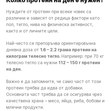
Колко протеин на ден е нужен?
Нуждите от протеин при всеки човек са
различни и зависят от редица фактори като
пол, тегло, нива на физическа активност,
както и от личните цели.
Най-често се препоръчва ориентировъчна
дневна доза от
1.6 – 2.2 грама протеин на
килограм телесно тегло.
Например: при 70 кг
телесно тегло са нужни
112 – 150 г протеин
на ден.
Важно е да запомните, че само част от този
протеин трябва да идва от добавки.
Основната част трябва да се осигурява чрез
качествена храна – месо, яйца, риба, бобови и
млечни продукти.