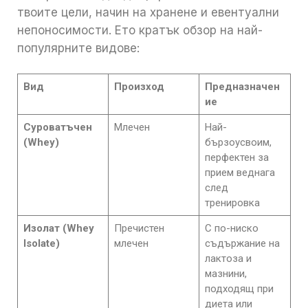
твоите цели, начин на хранене и евентуални
непоносимости. Ето кратък обзор на най-
популярните видове:
Вид
Произход
Предназначен
ие
Суроватъчен
Млечен
Най-
(Whey)
бързоусвоим,
перфектен за
прием веднага
след
тренировка
Изолат (Whey
Пречистен
С по-ниско
Isolate)
млечен
съдържание на
лактоза и
мазнини,
подходящ при
диета или