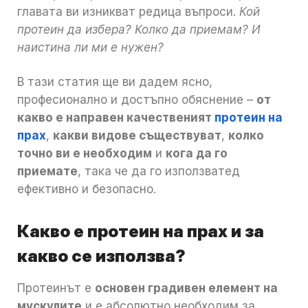
главата ви изникват редица въпроси.
Кой
протеин да избера? Колко да приемам? И
наистина ли ми е нужен?
В тази статия ще ви дадем ясно,
професионално и достъпно обяснение –
от
какво е направен качественият
протеин на
прах
,
какви видове съществуват
,
колко
точно ви е необходим
и
кога да го
приемате
, така че да го използватед
ефективно и безопасно.
Какво е протеин на прах и за
какво се използва?
Протеинът е
основен градивен елемент на
мускулите
и е абсолютно необходим за