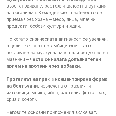
възстановяване, растеж и цялостна функция
на организма. В ежедневието най-често се
приема чрез храна – месо, яйца, млечни
продукти, бобови култури и ядки.
Но когато физическата активност се увеличи,
а целите станат по-амбициозни – като
покачване на мускулна маса или редукция на
мазнини –
често се налага допълнителен
прием на протеин чрез добавки
.
Протеинът на прах
е
концентрирана форма
на белтъчини
, извлечена от различни
източници: мляко, яйца, растения (като грах,
ориз и коноп).
Неговите основни приложения включват: