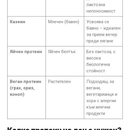
лактозна
непоносимост
Казеин
Млечен (бавен)
Усвоява се
бавно – идеален
за прием вечер
преди лягане
Яйчен протеин
Яйчен белтък
Без лактоза, с
висока
биологична
стойност
Веган протеин
Растителен
Подходящ за
(грах, ориз,
вегани,
коноп)
вегетарианци и
хора с алергии
към млечни
продукти