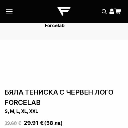
Skip
Skip
Home
Stacks
Бяла тениска с червен лого
to
to
Forcelab
navigation
content
БЯЛА ТЕНИСКА С ЧЕРВЕН ЛОГО
FORCELAB
S, M, L, XL, XXL
29.91
€
(58 лв)
39.88
€
Original
Current