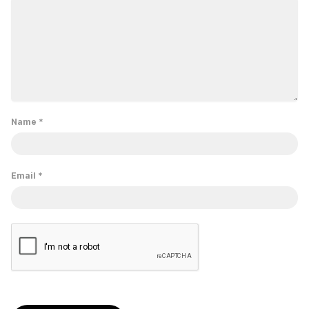
Name
*
Email
*