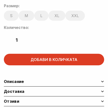
price
price
Размер:
was:
is:
S
M
L
XL
XXL
39.88 €.
29.91 €.
Количество:
Бяла
тениска
с
червен
ДОБАВИ В КОЛИЧКАТА
лого
Forcelab
quantity
Описание
Доставка
Отзиви