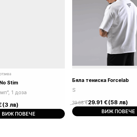
 отзива
Бяла тениска Forcelab
 No Stim
S
мп”, 1 доза
29.91
€
(58 лв)
39.88
€
€
(3 лв)
Original
Current
ВИЖ ПОВЕЧЕ
price
price
ВИЖ ПОВЕЧЕ
was:
is:
39.88 €.
29.91 €.