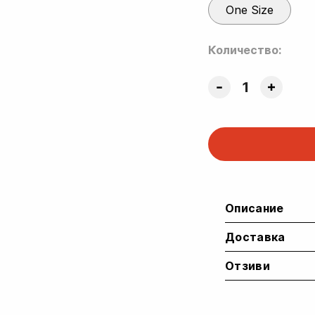
One Size
36.00 €.
27.00 €.
Количество:
Черна
дамска
Oversized
Crop
тениска
Forcelab
quantity
Описание
Доставка
Отзиви