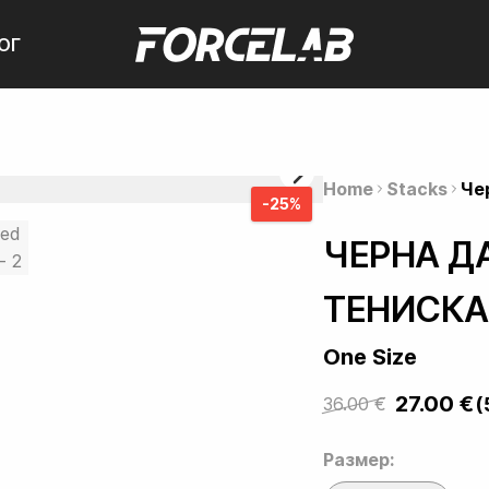
ОГ
Home
Stacks
Че
-25%
ЧЕРНА Д
ТЕНИСКА
One Size
27.00
€
(
36.00
€
Original
Current
price
price
Размер:
was:
is: