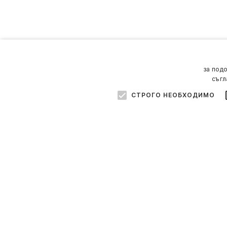
за под
съгл
СТРОГО НЕОБХОДИМО