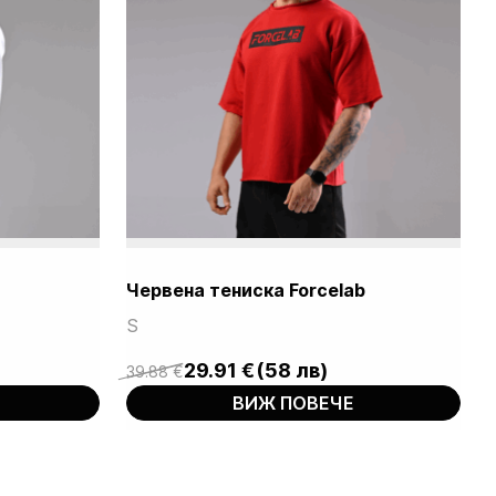
Червена тениска Forcelab
S
29.91
€
(58 лв)
39.88
€
Original
Current
ВИЖ ПОВЕЧЕ
price
price
was:
is:
39.88 €.
29.91 €.