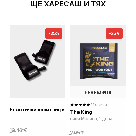
ЩЕ ХАРЕСАШ И ТЯХ
-25%
-25%
Не е наличен
21 отзива
Еластични накитници
The King
Na
out of 5
out
синя Малина, 1 доза
30
based on
ba
Original
Current
19.43
€
Original
Current
Ori
Cu
2.05
€
5
customer
cu