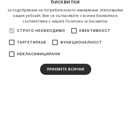
бисквитки
за подобряване на потребителското изживяване. Използвайки
нашия уебсайт, Вие се съгласявате с всички бисквитки в
Политика за Бисквитки.
съответствие с нашата
СТРОГО НЕОБХОДИМО
ЕФЕКТИВНОСТ
ТАРГЕТИРАНЕ
ФУНКЦИОНАЛНОСТ
НЕКЛАСИФИЦИРАНИ
ПРИЕМЕТЕ ВСИЧКИ
Стани част от нашия клуб!
Абонирай се и стани част от клуба. Специални
подаръци, оферти и новини за истински