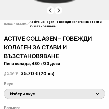
Active Collagen – Говежди колаген за стави и
Home
Stacks
възстановяване
ACTIVE COLLAGEN – ГОВЕЖДИ
КОЛАГЕН ЗА СТАВИ И
ВЪЗСТАНОВЯВАНЕ
Пина колада, 480 г/30 дози
35.70
€
(70 лв)
42.00
€
Original
Current
price
price
Вкус
was:
is:
Избери вкус
42.00 €.
35.70 €.
Размер: