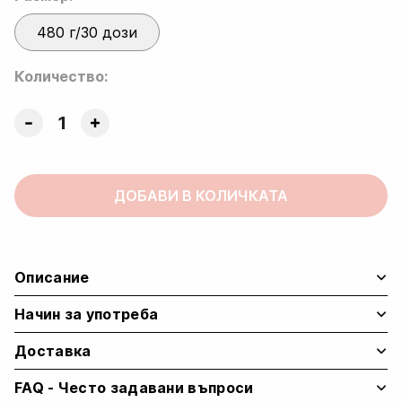
480 г/30 дози
Количество:
Active
Collagen
–
Говежди
ДОБАВИ В КОЛИЧКАТА
колаген
за
стави
и
Описание
възстановяване
quantity
Начин за употреба
Доставка
FAQ - Често задавани въпроси