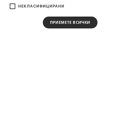
НЕКЛАСИФИЦИРАНИ
ПРИЕМЕТЕ ВСИЧКИ
Стани част от нашия клуб!
Абонирай се и стани част от клуба. Специални
подаръци, оферти и новини за истински
спортисти. Без спам.
Съгласен съм да получавам съобщения от Forcelab.*
Категории