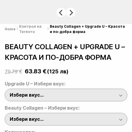
Контрол на
Beauty Collagen + Upgrade U – Красота
Home
Теглото
и по-добра форма
BEAUTY COLLAGEN + UPGRADE U –
КРАСОТА И ПО-ДОБРА ФОРМА
63.83
€
(125 лв)
79.79
€
Original
Current
price
price
Upgrade U – Избери вкус:
was:
is:
Избери вкус…
79.79 €.
63.83 €.
Beauty Collagen – Избери вкус:
Избери вкус…