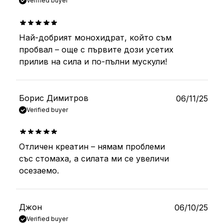
Verified buyer
Най-добрият монохидрат, който съм
out of 5
пробвал – още с първите дози усетих
прилив на сила и по-пълни мускули!
Борис Димитров
06/11/25
Verified buyer
Отличен креатин – нямам проблеми
out of 5
със стомаха, а силата ми се увеличи
осезаемо.
Джон
06/10/25
Verified buyer