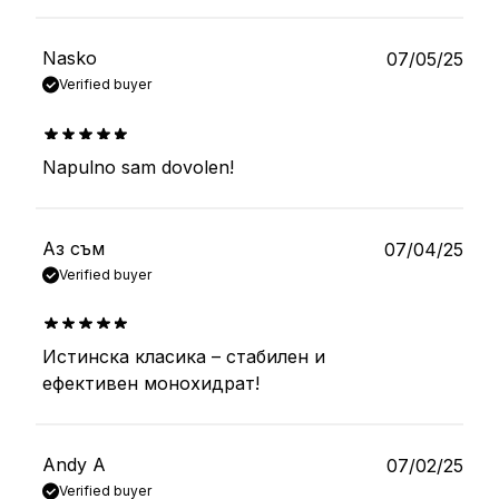
Nasko
07/05/25
Verified buyer
Napulno sam dovolеn!
out of 5
Аз съм
07/04/25
Verified buyer
Истинска класика – стабилен и
out of 5
ефективен монохидрат!
Andy A
07/02/25
Verified buyer