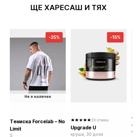
ЩЕ ХАРЕСАШ И ТЯХ
-25%
-15%
Не е наличен
A
29 отзива
Tениска Forcelab – No
out
А
Upgrade U
ba
Limit
е
out of 5
круша, 30 дози
S