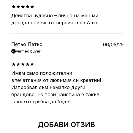
Действа чудесно – лично на мен ми
out of 5
допада повече от версията на Amix.
Петьо Петьо
06/05/25
Verified buyer
Имам само положителни
out of 5
впечатления от любимия си креатин!
Изпробвал съм немалко други
брандове, но този наистина е такъв,
какъвто трябва да бъде!
ДОБАВИ ОТЗИВ