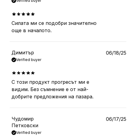
Verified buyer
Силата ми се подобри значително
out of 5
още в началото.
Димитър
06/18/25
Verified buyer
С този продукт прогресът ми е
out of 5
видим. Без съмнение е от най-
добрите предложения на пазара.
Чудомир
06/17/25
Петковски
Verified buyer