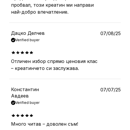
пробвал, този креатин ми направи
най-добро впечатление.
Дацко Делчев
07/08/25
Verified buyer
Отличен избор спрямо ценовия клас
out of 5
– креатинчето си заслужава.
Константин
07/07/25
Авдеев
Verified buyer
Много читав – доволен съм!
out of 5