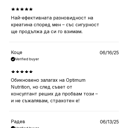
Най-ефективната разновидност на
out of 5
креатина според мен – със сигурност
ще продължа да си го взимам.
Коце
06/16/25
Verified buyer
Обикновено залагах на Optimum
out of 5
Nutrition, но след съвет от
консултант реших да пробвам този –
и не съжалявам, страхотен е!
Радев
06/13/25