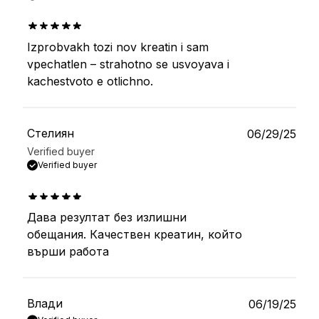
Izprobvakh tozi nov kreatin i sam
out of 5
vpechatlen – strahotno se usvoyava i
kachestvoto e otlichno.
Стелиян
06/29/25
Verified buyer
Verified buyer
Дава резултат без излишни
out of 5
обещания. Качествен креатин, който
върши работа
Влади
06/19/25