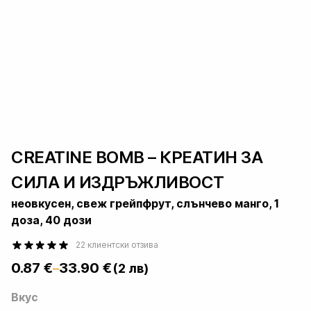
CREATINE BOMB – КРЕАТИН ЗА
СИЛА И ИЗДРЪЖЛИВОСТ
неовкусен, свеж грейпфрут, слънчево манго, 1
доза, 40 дози
22
клиентски отзива
0.87
€
33.90
€
(2 лв)
–
Price
out of 5
based on
range:
Вкус