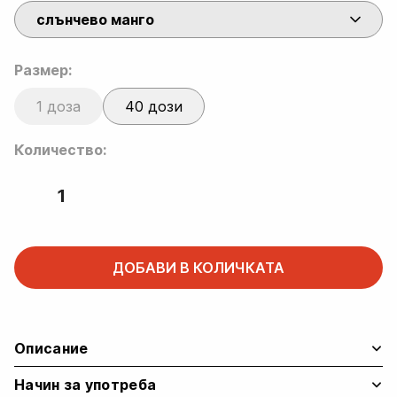
0.87 €
customer
слънчево манго
through
ratings
33.90 €
Размер:
1 доза
40 дози
Количество:
Creatine
Bomb –
Креатин
за
ДОБАВИ В КОЛИЧКАТА
сила
и
издръжливост
quantity
Описание
Начин за употреба