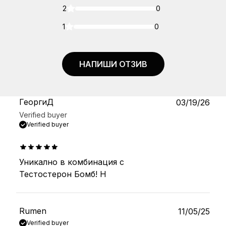
2
0
1
0
НАПИШИ ОТЗИВ
ГеоргиД
03/19/26
Verified buyer
Verified buyer
Уникално в комбинация с
out of 5
Тестостерон Бомб! Н
Rumen
11/05/25
Verified buyer