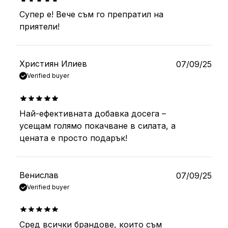
Супер е! Вече съм го препратил на
out of 5
приятели!
Християн Илиев
07/09/25
Verified buyer
Най-ефективната добавка досега –
out of 5
усещам голямо покачване в силата, а
цената е просто подарък!
Венислав
07/09/25
Verified buyer
Сред всички брандове, които съм
out of 5