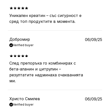
Уникален креатин – със сигурност е
out of 5
сред топ продуктите в момента.
Добромир
06/09/25
Verified buyer
След препоръка го комбинирах с
out of 5
бета-аланин и цитрулин –
резултатите надминаха очакванията
ми.
Христо Смилев
06/09/25
Verified buyer