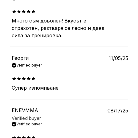
Много съм доволен! Вкусът е
out of 5
страхотен, разтваря се лесно и дава
сила за тренировка.
Георги
11/05/25
Verified buyer
Супер изпомпване
out of 5
ENEVMMA
08/17/25
Verified buyer
Verified buyer