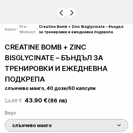
Pre-
Creatine Bomb + Zinc Bisglycinate – бъндъл
Home
Workout
за тренировки и ежедневна подкрепа
CREATINE BOMB + ZINC
BISGLYCINATE – БЪНДЪЛ ЗА
ТРЕНИРОВКИ И ЕЖЕДНЕВНА
ПОДКРЕПА
слънчево манго, 40 дози/60 капсули
43.90
€
(86 лв)
54.88
€
Original
Current
price
price
Вкус
was:
is:
слънчево манго
54.88 €.
43.90 €.