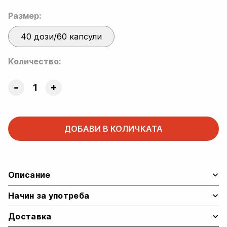
Размер:
40 дози/60 капсули
Количество:
Creatine
Bomb
+
Zinc
ДОБАВИ В КОЛИЧКАТА
Bisglycinate
–
бъндъл
за
Описание
тренировки
и
Начин за употреба
ежедневна
Доставка
подкрепа