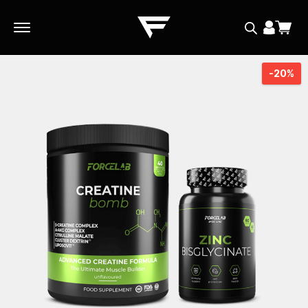
Skip
Skip
to
to
navigation
content
-20%