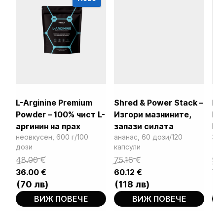
L-Arginine Premium
Shred & Power Stack –
П
Powder – 100% чист L-
Изгори мазнините,
HO
аргинин на прах
запази силата
P
неовкусен, 600 г/100
ананас, 60 дози/120
30
дози
капсули
Original
Current
Original
Current
Ori
Cu
48.00
€
75.16
€
9
price
price
price
price
pr
pr
36.00
€
60.12
€
7
was:
is:
was:
is:
wa
is:
(70 лв)
(118 лв)
(
48.00 €.
36.00 €.
75.16 €.
60.12 €.
92
73
ВИЖ ПОВЕЧЕ
ВИЖ ПОВЕЧЕ