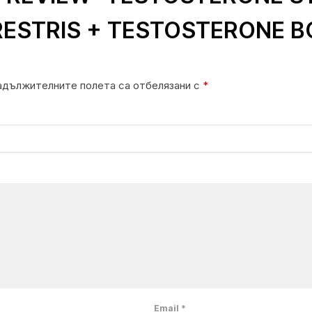
RESTRIS + TESTOSTERONE B
адължителните полета са отбелязани с
*
Email
*