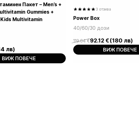
аминен Пакет – Men’s +
3 отзива
ltivitamin Gummies +
Power Box
ids Multivitamin
out of 5
40/60/30 дози
based on
92.12
€
(180 лв)
119.64
€
customer
Original
Current
ratings
84 лв)
ВИЖ ПОВЕЧЕ
price
price
was:
is:
ВИЖ ПОВЕЧЕ
119.64 €.
92.12 €.