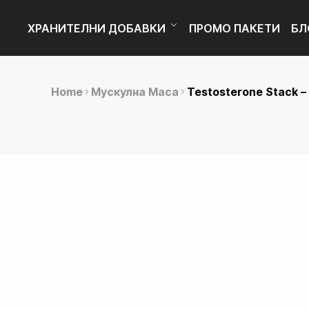
Skip
Skip
to
to
ХРАНИТЕЛНИ ДОБАВКИ
ПРОМО ПАКЕТИ
БЛ
navigation
content
Home
Мускулна Маса
Testosterone Stack – 