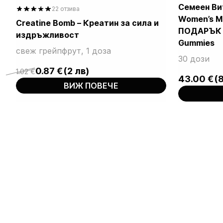
Семеен Вит
22 отзива
Women’s Mu
Creatine Bomb – Креатин за сила и
ПОДАРЪК K
out of 5
издръжливост
based on
Gummies
свеж грейпфрут, 1 доза
30 дози
customer
0.87
€
(2 лв)
ratings
1.02
€
Original
Current
43.00
€
(
ВИЖ ПОВЕЧЕ
price
price
was:
is:
1.02 €.
0.87 €.