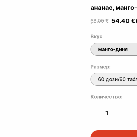
ананас, манго
54.40
€
68.00
€
Original
Current
price
price
Вкус
was:
is:
манго-диня
68.00 €.
54.40 €.
Размер:
60 дози/90 таб
Количество:
Testosterone
Stack
–
Tribulus