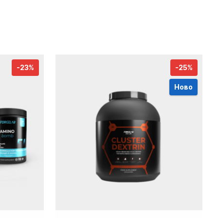
-23%
-25%
Ново