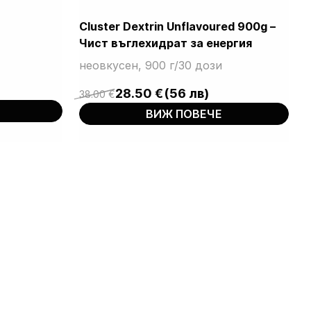
Cluster Dextrin Unflavoured 900g –
Чист въглехидрат за енергия
неовкусен, 900 г/30 дози
28.50
€
(56 лв)
38.00
€
Original
Current
ВИЖ ПОВЕЧЕ
price
price
was:
is:
38.00 €.
28.50 €.