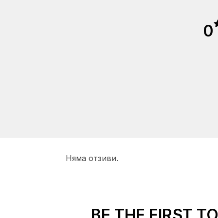
0
Няма отзиви.
BE THE FIRST T