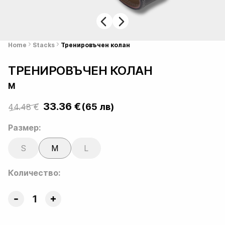
Home
Stacks
Тренировъчен колан
ТРЕНИРОВЪЧЕН КОЛАН
M
33.36
€
(65 лв)
44.48
€
Original
Current
price
price
Размер:
was:
is:
S
M
L
44.48 €.
33.36 €.
Количество:
Тренировъчен
колан
quantity