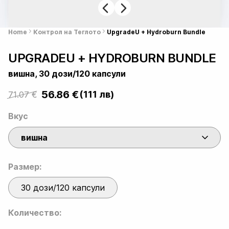
Home
Контрол на Теглото
UpgradeU + Hydroburn Bundle
UPGRADEU + HYDROBURN BUNDLE
вишна, 30 дози/120 капсули
56.86
€
(111 лв)
71.07
€
Original
Current
price
price
Вкус
was:
is:
вишна
71.07 €.
56.86 €.
Размер:
30 дози/120 капсули
Количество: