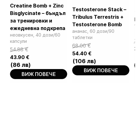
Creatine Bomb + Zinc
Testosterone Stack –
Bisglycinate – бъндъл
Tribulus Terrestris +
H
за тренировки и
Testosterone Bomb
out
12
ежедневна подкрепа
ананас, 60 дози/90
ba
неовкусен, 40 дози/60
таблетки
Ori
Cu
3
капсули
cu
Original
Current
68.00
€
pr
pr
2
Original
Current
54.88
€
rat
price
price
54.40
€
wa
is:
price
price
(
43.90
€
was:
is:
(106 лв)
35
26
was:
is:
(86 лв)
68.00 €.
54.40 €.
54.88 €.
43.90 €.
ВИЖ ПОВЕЧЕ
ВИЖ ПОВЕЧЕ